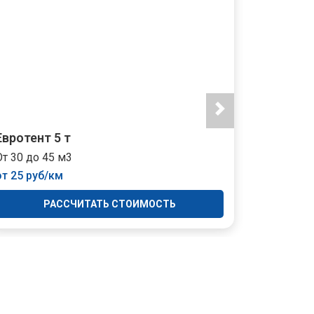
Евротент 5 т
Тент 10 
От 30 до 45 м3
От 35 до 
от 25 руб/км
от 35 руб
РАССЧИТАТЬ СТОИМОСТЬ